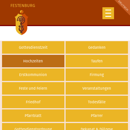
FESTENBURG
Gottesdienstzeit
Gedanken
Hochzeiten
Taufen
Erstkommunion
Firmung
Feste und Feiern
Veranstaltungen
Friedhof
Todesfälle
Pfarrblatt
Pfarrer
Gottesdienstordnung
Dekanat & Diözese